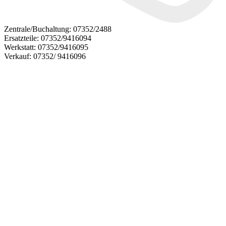
Zentrale/Buchaltung:
07352/2488
Ersatzteile:
07352/9416094
Werkstatt:
07352/9416095
Verkauf:
07352/ 9416096