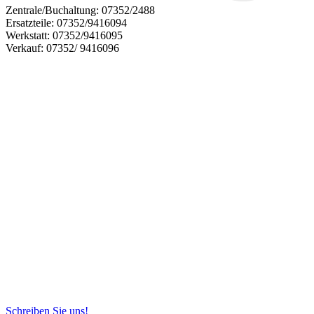
Zentrale/Buchaltung:
07352/2488
Ersatzteile:
07352/9416094
Werkstatt:
07352/9416095
Verkauf:
07352/ 9416096
Schreiben Sie uns!