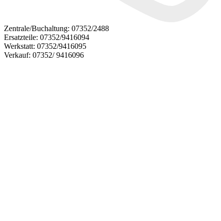
Zentrale/Buchaltung:
07352/2488
Ersatzteile:
07352/9416094
Werkstatt:
07352/9416095
Verkauf:
07352/ 9416096