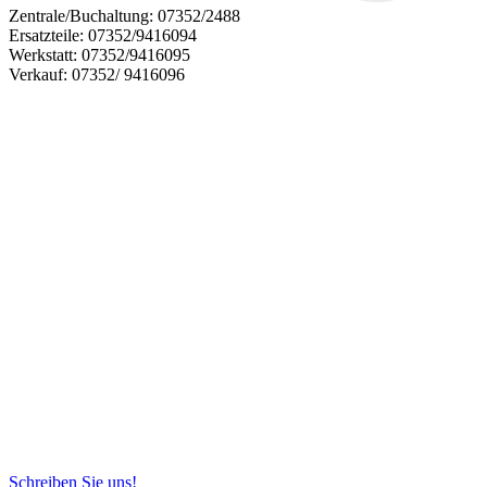
Zentrale/Buchaltung:
07352/2488
Ersatzteile:
07352/9416094
Werkstatt:
07352/9416095
Verkauf:
07352/ 9416096
Schreiben Sie uns!