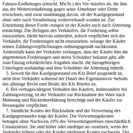
Faktura-Endbetrages (einschl. MwSt.) des Ver¬käufers ab, die ihm
aus der Weiterveräußerung gegen seine Abnehmer oder Dritte
erwachsen, und zwar unabhängig davon, ob der Kaufgegenstand
ohne oder nach Verarbeitung weiterverkauft worden ist. Zur
Einziehung dieser Forde¬rungen ist der Käufer auch nach Abtretung
ermächtigt. Die Befugnis des Verkäufers, die Forderung selbst
einzuziehen, bleibt hiervon unberührt, jedoch verpflichtet sich der
Verkäufer, die Forderungen nicht einzuziehen, solange der Käufer
seinen Zahlungsverpflichtungen ordnungsgemäß nachkommt.
Andernfalls kann der Verkäufer verlangen, dass der Käufer ihm die
abgetretenen Forderungen und deren Schuldner bekannt gibt, alle
zum Einzug erforderlichen Angaben macht, die dazugehörigen
Unterlagen aushändigt und dem Schuldner die Abtretung mitteilt.
5. Soweit für den Kaufgegenstand ein Kfz Brief ausgestellt ist,
steht dem Verkäufer während der Dauer des Eigentumsvor¬behalts
das alleinige Recht zum Besitz des Kfz Briefes zu.
6. Bei vertragswidrigem Verhalten des Käufers, insbesondere bei
Zahlungsverzug, ist der Verkäufer zur Rücknahme der Ware nach
Mahnung und Rücktrittserklärung berechtigt und der Käufer zur
Herausgabe verpflichtet.
7. Sämtliche Kosten der Rücknahme und der Verwertung des
Kaufgegenstandes trägt der Käufer. Die Verwertungskosten
betragen ohne Nachweis 10% des Verwertungserlöses einschließlich
Umsatzsteuer. Sie sind höher oder niedriger an¬zusetzen, wenn der
Verkäufer höhere oder der Käufer niedrigere Kosten nachweist. Der