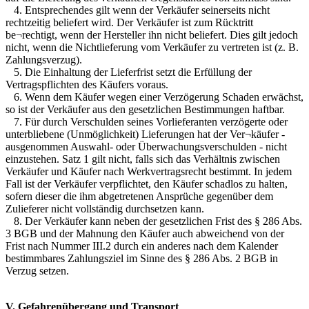
4. Entsprechendes gilt wenn der Verkäufer seinerseits nicht
rechtzeitig beliefert wird. Der Verkäufer ist zum Rücktritt
be¬rechtigt, wenn der Hersteller ihn nicht beliefert. Dies gilt jedoch
nicht, wenn die Nichtlieferung vom Verkäufer zu vertreten ist (z. B.
Zahlungsverzug).
5. Die Einhaltung der Lieferfrist setzt die Erfüllung der
Vertragspflichten des Käufers voraus.
6. Wenn dem Käufer wegen einer Verzögerung Schaden erwächst,
so ist der Verkäufer aus den gesetzlichen Bestimmungen haftbar.
7. Für durch Verschulden seines Vorlieferanten verzögerte oder
unterbliebene (Unmöglichkeit) Lieferungen hat der Ver¬käufer -
ausgenommen Auswahl- oder Überwachungsverschulden - nicht
einzustehen. Satz 1 gilt nicht, falls sich das Verhältnis zwischen
Verkäufer und Käufer nach Werkvertragsrecht bestimmt. In jedem
Fall ist der Verkäufer verpflichtet, den Käufer schadlos zu halten,
sofern dieser die ihm abgetretenen Ansprüche gegenüber dem
Zulieferer nicht vollständig durchsetzen kann.
8. Der Verkäufer kann neben der gesetzlichen Frist des § 286 Abs.
3 BGB und der Mahnung den Käufer auch abweichend von der
Frist nach Nummer III.2 durch ein anderes nach dem Kalender
bestimmbares Zahlungsziel im Sinne des § 286 Abs. 2 BGB in
Verzug setzen.
V. Gefahrenübergang und Transport