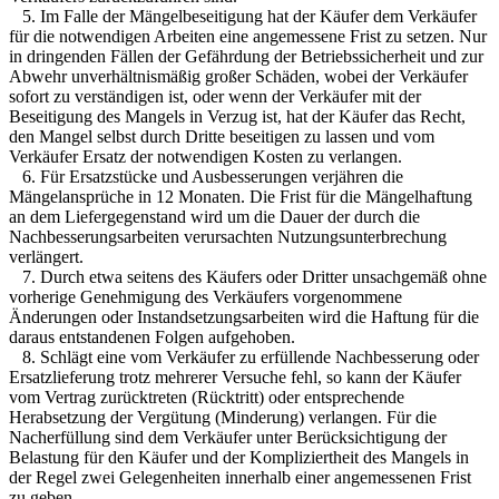
5. Im Falle der Mängelbeseitigung hat der Käufer dem Verkäufer
für die notwendigen Arbeiten eine angemessene Frist zu setzen. Nur
in dringenden Fällen der Gefährdung der Betriebssicherheit und zur
Abwehr unverhältnismäßig großer Schäden, wobei der Verkäufer
sofort zu verständigen ist, oder wenn der Verkäufer mit der
Beseitigung des Mangels in Verzug ist, hat der Käufer das Recht,
den Mangel selbst durch Dritte beseitigen zu lassen und vom
Verkäufer Ersatz der notwendigen Kosten zu verlangen.
6. Für Ersatzstücke und Ausbesserungen verjähren die
Mängelansprüche in 12 Monaten. Die Frist für die Mängelhaftung
an dem Liefergegenstand wird um die Dauer der durch die
Nachbesserungsarbeiten verursachten Nutzungsunterbrechung
verlängert.
7. Durch etwa seitens des Käufers oder Dritter unsachgemäß ohne
vorherige Genehmigung des Verkäufers vorgenommene
Änderungen oder Instandsetzungsarbeiten wird die Haftung für die
daraus entstandenen Folgen aufgehoben.
8. Schlägt eine vom Verkäufer zu erfüllende Nachbesserung oder
Ersatzlieferung trotz mehrerer Versuche fehl, so kann der Käufer
vom Vertrag zurücktreten (Rücktritt) oder entsprechende
Herabsetzung der Vergütung (Minderung) verlangen. Für die
Nacherfüllung sind dem Verkäufer unter Berücksichtigung der
Belastung für den Käufer und der Kompliziertheit des Mangels in
der Regel zwei Gelegenheiten innerhalb einer angemessenen Frist
zu geben.