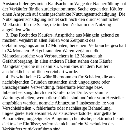
Austausch der gesamten Kaufsache im Wege der Nacherfüllung hat
der Verkäufer für die zurückgenommene Sache gegen den Käufer
einen Anspruch auf uneingeschränkte Nutzungsentschädigung. Die
Nutzungsentschädigung richtet sich nach den durchschnittlichen
Mietkosten für die Sache, die in dem Zeitraum der Nutzung
angefallen wären.
3. Das Recht des Käufers, Ansprüche aus Mängeln geltend zu
machen, verjährt in allen Fällen vom Zeitpunkt des
Gefahrübergangs an in 12 Monaten, bei einem Verbrauchergeschäft
in 24 Monaten. Bei gebrauchten Waren verjähren die
Mängelansprüche von Verbrauchern in 12 Monaten ab
Gefahrübergang. In allen anderen Fällen stehen dem Käufer
Mängelansprüche nur dann zu, wenn dies mit dem Käufer
ausdrücklich schriftlich vereinbart wurde.
4. Es wird keine Gewähr übernommen für Schäden, die aus
nachfolgenden Gründen entstanden sind: ungeeignete oder
unsachgemäße Verwendung, fehlerhafte Montage bzw.
Inbetriebsetzung durch den Käufer oder Dritte, versäumte
Wartungsarbeiten, wenn diese üblich sind und/oder vom Hersteller
empfohlen werden, normale Abnutzung ? insbesonde¬re von
Verschleißteilen -, fehlerhafte oder nachlässige Behandlung,
ungeeignete Betriebsmittel, Austauschwerkstoffe, mangelhafte
Bauarbeiten, ungeeigneter Baugrund, chemische, elektronische oder
elektrische Einflüsse, sofern sie nicht auf ein Verschulden des
Verkäufers zurückzuführen sind.