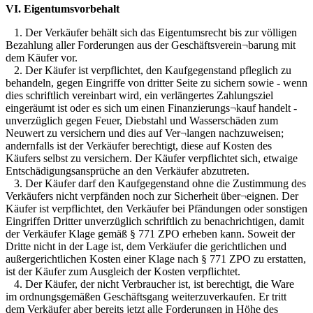
VI. Eigentumsvorbehalt
1. Der Verkäufer behält sich das Eigentumsrecht bis zur völligen
Bezahlung aller Forderungen aus der Geschäftsverein¬barung mit
dem Käufer vor.
2. Der Käufer ist verpflichtet, den Kaufgegenstand pfleglich zu
behandeln, gegen Eingriffe von dritter Seite zu sichern sowie - wenn
dies schriftlich vereinbart wird, ein verlängertes Zahlungsziel
eingeräumt ist oder es sich um einen Finanzierungs¬kauf handelt -
unverzüglich gegen Feuer, Diebstahl und Wasserschäden zum
Neuwert zu versichern und dies auf Ver¬langen nachzuweisen;
andernfalls ist der Verkäufer berechtigt, diese auf Kosten des
Käufers selbst zu versichern. Der Käufer verpflichtet sich, etwaige
Entschädigungsansprüche an den Verkäufer abzutreten.
3. Der Käufer darf den Kaufgegenstand ohne die Zustimmung des
Verkäufers nicht verpfänden noch zur Sicherheit über¬eignen. Der
Käufer ist verpflichtet, den Verkäufer bei Pfändungen oder sonstigen
Eingriffen Dritter unverzüglich schriftlich zu benachrichtigen, damit
der Verkäufer Klage gemäß § 771 ZPO erheben kann. Soweit der
Dritte nicht in der Lage ist, dem Verkäufer die gerichtlichen und
außergerichtlichen Kosten einer Klage nach § 771 ZPO zu erstatten,
ist der Käufer zum Ausgleich der Kosten verpflichtet.
4. Der Käufer, der nicht Verbraucher ist, ist berechtigt, die Ware
im ordnungsgemäßen Geschäftsgang weiterzuverkaufen. Er tritt
dem Verkäufer aber bereits jetzt alle Forderungen in Höhe des