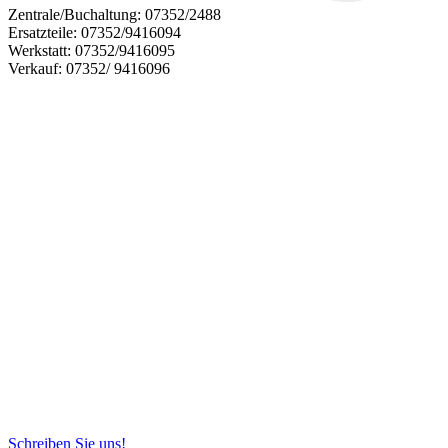
Zentrale/Buchaltung:
07352/2488
Ersatzteile:
07352/9416094
Werkstatt:
07352/9416095
Verkauf:
07352/ 9416096
Schreiben Sie uns!