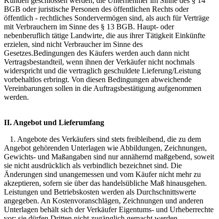
Kunden geschlossen werden, die Unternehmer im Sinne des § 14
BGB oder juristische Personen des öffentlichen Rechts oder
öffentlich - rechtliches Sondervermögen sind, als auch für Verträge
mit Verbrauchern im Sinne des § 13 BGB. Haupt- oder
nebenberuflich tätige Landwirte, die aus ihrer Tätigkeit Einkünfte
erzielen, sind nicht Verbraucher im Sinne des
Gesetzes.Bedingungen des Käufers werden auch dann nicht
Vertragsbestandteil, wenn ihnen der Verkäufer nicht nochmals
widerspricht und die vertraglich geschuldete Lieferung/Leistung
vorbehaltlos erbringt. Von diesen Bedingungen abweichende
Vereinbarungen sollen in die Auftragsbestätigung aufgenommen
werden.
II. Angebot und Lieferumfang
1. Angebote des Verkäufers sind stets freibleibend, die zu dem
Angebot gehörenden Unterlagen wie Abbildungen, Zeichnungen,
Gewichts- und Maßangaben sind nur annähernd maßgebend, soweit
sie nicht ausdrücklich als verbindlich bezeichnet sind. Die
Änderungen sind unangemessen und vom Käufer nicht mehr zu
akzeptieren, sofern sie über das handelsübliche Maß hinausgehen.
Leistungen und Betriebskosten werden als Durchschnittswerte
angegeben. An Kostenvoranschlägen, Zeichnungen und anderen
Unterlagen behält sich der Verkäufer Eigentums- und Urheberrechte
vor; sie dürfen Dritten nicht zugänglich gemacht werden.