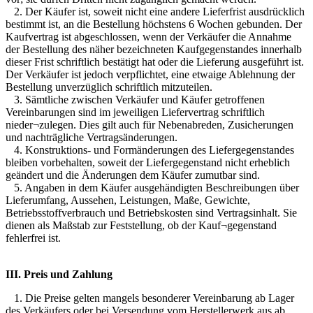
2. Der Käufer ist, soweit nicht eine andere Lieferfrist ausdrücklich
bestimmt ist, an die Bestellung höchstens 6 Wochen gebunden. Der
Kaufvertrag ist abgeschlossen, wenn der Verkäufer die Annahme
der Bestellung des näher bezeichneten Kaufgegenstandes innerhalb
dieser Frist schriftlich bestätigt hat oder die Lieferung ausgeführt ist.
Der Verkäufer ist jedoch verpflichtet, eine etwaige Ablehnung der
Bestellung unverzüglich schriftlich mitzuteilen.
3. Sämtliche zwischen Verkäufer und Käufer getroffenen
Vereinbarungen sind im jeweiligen Liefervertrag schriftlich
nieder¬zulegen. Dies gilt auch für Nebenabreden, Zusicherungen
und nachträgliche Vertragsänderungen.
4. Konstruktions- und Formänderungen des Liefergegenstandes
bleiben vorbehalten, soweit der Liefergegenstand nicht erheblich
geändert und die Änderungen dem Käufer zumutbar sind.
5. Angaben in dem Käufer ausgehändigten Beschreibungen über
Lieferumfang, Aussehen, Leistungen, Maße, Gewichte,
Betriebsstoffverbrauch und Betriebskosten sind Vertragsinhalt. Sie
dienen als Maßstab zur Feststellung, ob der Kauf¬gegenstand
fehlerfrei ist.
III. Preis und Zahlung
1. Die Preise gelten mangels besonderer Vereinbarung ab Lager
des Verkäufers oder bei Versendung vom Herstellerwerk aus ab