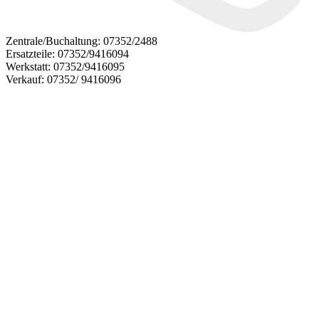
Zentrale/Buchaltung:
07352/2488
Ersatzteile:
07352/9416094
Werkstatt:
07352/9416095
Verkauf:
07352/ 9416096