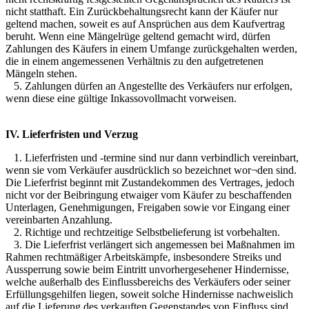
nicht statthaft. Ein Zurückbehaltungsrecht kann der Käufer nur
geltend machen, soweit es auf Ansprüchen aus dem Kaufvertrag
beruht. Wenn eine Mängelrüge geltend gemacht wird, dürfen
Zahlungen des Käufers in einem Umfange zurückgehalten werden,
die in einem angemessenen Verhältnis zu den aufgetretenen
Mängeln stehen.
5. Zahlungen dürfen an Angestellte des Verkäufers nur erfolgen,
wenn diese eine gültige Inkassovollmacht vorweisen.
IV. Lieferfristen und Verzug
1. Lieferfristen und -termine sind nur dann verbindlich vereinbart,
wenn sie vom Verkäufer ausdrücklich so bezeichnet wor¬den sind.
Die Lieferfrist beginnt mit Zustandekommen des Vertrages, jedoch
nicht vor der Beibringung etwaiger vom Käufer zu beschaffenden
Unterlagen, Genehmigungen, Freigaben sowie vor Eingang einer
vereinbarten Anzahlung.
2. Richtige und rechtzeitige Selbstbelieferung ist vorbehalten.
3. Die Lieferfrist verlängert sich angemessen bei Maßnahmen im
Rahmen rechtmäßiger Arbeitskämpfe, insbesondere Streiks und
Aussperrung sowie beim Eintritt unvorhergesehener Hindernisse,
welche außerhalb des Einflussbereichs des Verkäufers oder seiner
Erfüllungsgehilfen liegen, soweit solche Hindernisse nachweislich
auf die Lieferung des verkauften Gegenstandes von Einfluss sind.