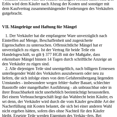
Erlös wird dem Käufer nach Abzug der Kosten und sonstiger mit
dem Kaufvertrag zusammenhängender Forderungen des Verkäufers
gutgebracht.
VII. Mängelrüge und Haftung für Mängel
1. Der Verkäufer hat die empfangene Ware unverzüglich nach
Eintreffen auf Menge, Beschaffenheit und zugesicherte
Eigenschaften zu untersuchen. Offensichtliche Mängel hat er
unverzüglich zu rügen. Ist der Vertrag für beide Teile ein
Handelsgeschäft, so gilt § 377 HGB mit der Maßgabe, dass
erkennbare Mängel binnen 14 Tagen durch schriftliche Anzeige an
den Verkäufer zu rügen sind.
2. Alle diejenigen Teile sind unentgeltlich, nach billigem Ermessen
unterliegender Wahl des Verkäufers auszubessern oder neu zu
liefern, die sich infolge eines von dem Gefahrenübergang liegenden
Umstandes - insbesondere wegen fehler¬hafter Bauart, schlechter
Baustoffe oder mangelhafter Ausführung - als unbrauchbar oder in
ihrer Brauchbarkeit nicht unerheblich beeinträchtigt herausstellen.
Bei einem Verbrauchergeschäft liegt das Wahlrecht beim Käufer, es
sei denn, der Verkäufer wird durch die vom Käufer gewählte Art der
Nacherfüllung mit Kosten belastet, die sich bei einer anderen Wahl
nicht ergeben hätten, sofern dies ohne Nachteil für den Käufer
bleibt. Ersetzte Teile werden Eigentum des Verkäu¬fers. Bei