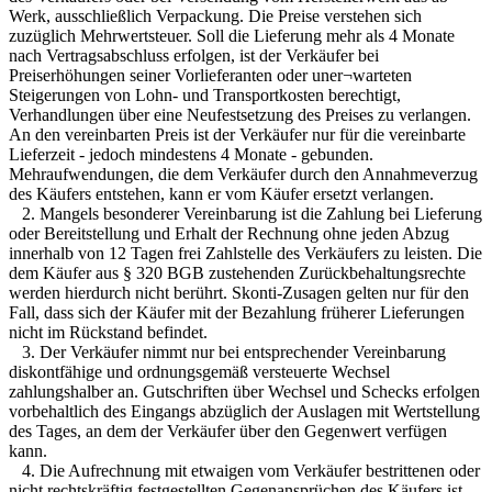
Werk, ausschließlich Verpackung. Die Preise verstehen sich
zuzüglich Mehrwertsteuer. Soll die Lieferung mehr als 4 Monate
nach Vertragsabschluss erfolgen, ist der Verkäufer bei
Preiserhöhungen seiner Vorlieferanten oder uner¬warteten
Steigerungen von Lohn- und Transportkosten berechtigt,
Verhandlungen über eine Neufestsetzung des Preises zu verlangen.
An den vereinbarten Preis ist der Verkäufer nur für die vereinbarte
Lieferzeit - jedoch mindestens 4 Monate - gebunden.
Mehraufwendungen, die dem Verkäufer durch den Annahmeverzug
des Käufers entstehen, kann er vom Käufer ersetzt verlangen.
2. Mangels besonderer Vereinbarung ist die Zahlung bei Lieferung
oder Bereitstellung und Erhalt der Rechnung ohne jeden Abzug
innerhalb von 12 Tagen frei Zahlstelle des Verkäufers zu leisten. Die
dem Käufer aus § 320 BGB zustehenden Zurückbehaltungsrechte
werden hierdurch nicht berührt. Skonti-Zusagen gelten nur für den
Fall, dass sich der Käufer mit der Bezahlung früherer Lieferungen
nicht im Rückstand befindet.
3. Der Verkäufer nimmt nur bei entsprechender Vereinbarung
diskontfähige und ordnungsgemäß versteuerte Wechsel
zahlungshalber an. Gutschriften über Wechsel und Schecks erfolgen
vorbehaltlich des Eingangs abzüglich der Auslagen mit Wertstellung
des Tages, an dem der Verkäufer über den Gegenwert verfügen
kann.
4. Die Aufrechnung mit etwaigen vom Verkäufer bestrittenen oder
nicht rechtskräftig festgestellten Gegenansprüchen des Käufers ist